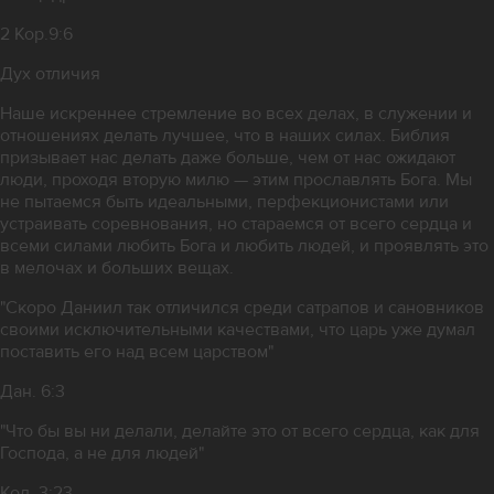
2 Кор.9:6
Дух отличия
Наше искреннее стремление во всех делах, в служении и
отношениях делать лучшее, что в наших силах. Библия
призывает нас делать даже больше, чем от нас ожидают
люди, проходя вторую милю — этим прославлять Бога. Мы
не пытаемся быть идеальными, перфекционистами или
устраивать соревнования, но стараемся от всего сердца и
всеми силами любить Бога и любить людей, и проявлять это
в мелочах и больших вещах.
"Скоро Даниил так отличился среди сатрапов и сановников
своими исключительными качествами, что царь уже думал
поставить его над всем царством"
Дан. 6:3
"Что бы вы ни делали, делайте это от всего сердца, как для
Господа, а не для людей"
Кол. 3:23